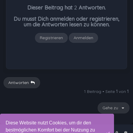
h
Dieser Beitrag hat
2
Antworten.
o
b
Du musst Dich anmelden oder registrieren,
e
um die Antworten lesen zu können.
n
Registrieren
Anmelden
Antworten
1 Beitrag • Seite
1
von
1
Gehe zu
Diese Website nutzt Cookies, um dir den
bestmöglichen Komfort bei der Nutzung zu