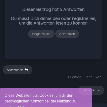
h
Dieser Beitrag hat
6
Antworten.
o
b
Du musst Dich anmelden oder registrieren,
e
um die Antworten lesen zu können.
n
Registrieren
Anmelden
Antworten
1 Beitrag • Seite
1
von
1
Gehe zu
Diese Website nutzt Cookies, um dir den
bestmöglichen Komfort bei der Nutzung zu