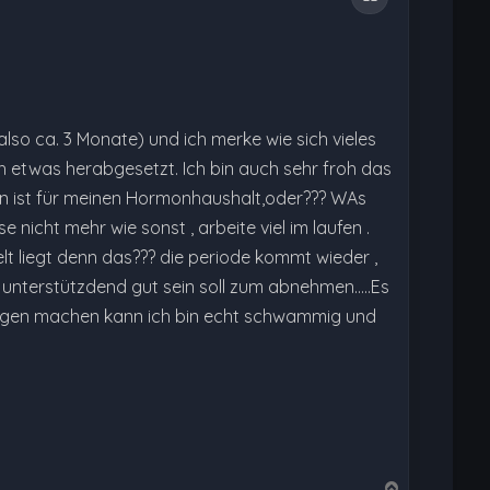
 also ca. 3 Monate) und ich merke wie sich vieles
ch etwas herabgesetzt. Ich bin auch sehr froh das
en ist für meinen Hormonhaushalt,oder??? WAs
 nicht mehr wie sonst , arbeite viel im laufen .
elt liegt denn das??? die periode kommt wieder ,
 unterstützdend gut sein soll zum abnehmen.....Es
agegen machen kann ich bin echt schwammig und
N