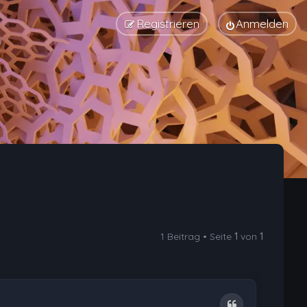
Registrieren
Anmelden
1 Beitrag • Seite
1
von
1
Zitat