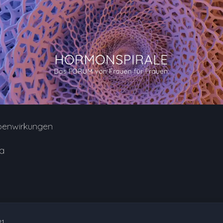
benwirkungen
a
21