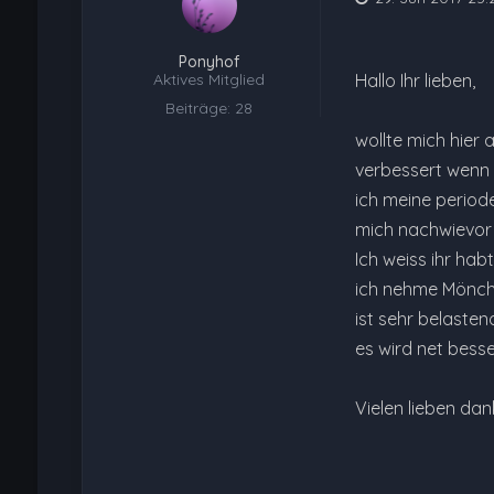
Ponyhof
Aktives Mitglied
Hallo Ihr lieben,
Beiträge: 28
wollte mich hier 
verbessert wenn a
ich meine period
mich nachwievor s
Ich weiss ihr hab
ich nehme Mönchsp
ist sehr belaste
es wird net besse
Vielen lieben dan