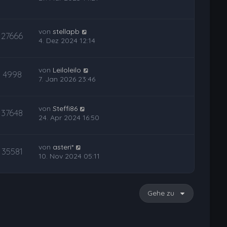
von
stellapb
27666
4. Dez 2024 12:14
von
Leiloleilo
4998
7. Jan 2026 23:46
von
Steffi86
37648
24. Apr 2024 16:50
von
asteri*
35581
10. Nov 2024 05:11
Gehe zu