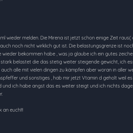
aml wieder melden. Die Mirena ist jetzt schon einige Zeit raus(
uch noch nicht wirklich gut ist. Die belastungsgrenze ist no
e wieder bekommen habe , was ja glaube ich ein gutes zeich
tark belastet die das stetig weiter steigende gewicht, ich esse
t auch alle mit vielen dingen zu kämpfen aber woran in aller w
feffer und sonstiges , hab mir jetzt Vtamin d geholt weil es
nd und ich habe angst das es weiter steigt und ich nichts d
r.
k an euch!!!