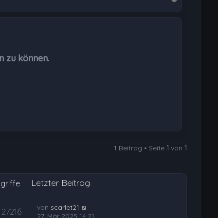
a
c
h
o
b
n zu können.
e
n
1 Beitrag • Seite
1
von
1
Letzter Beitrag
griffe
von
scarlet21
27216
27. Mär 2025 14:21