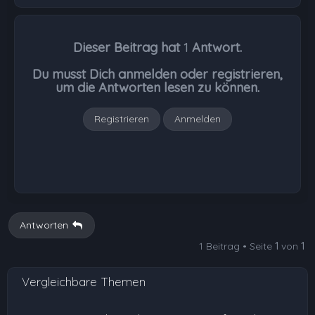
a
c
h
Dieser Beitrag hat
1
Antwort.
o
b
Du musst Dich anmelden oder registrieren,
e
um die Antworten lesen zu können.
n
Registrieren
Anmelden
Antworten
1 Beitrag • Seite
1
von
1
Vergleichbare Themen