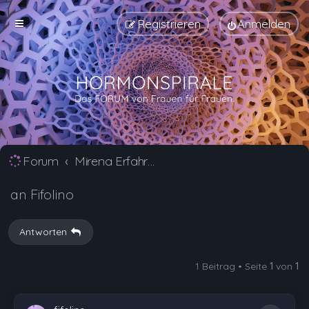
Registrieren
Anmelden
Forum
Mirena Erfahrungsberichte und Nebenwirkungen
an Fifolino
Antworten
1 Beitrag • Seite
1
von
1