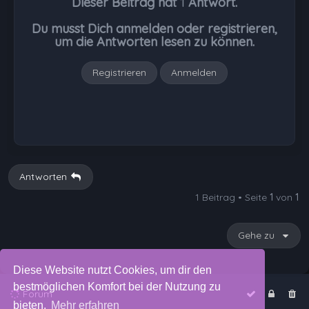
Dieser Beitrag hat
1
Antwort.
o
b
Du musst Dich anmelden oder registrieren,
e
um die Antworten lesen zu können.
n
Registrieren
Anmelden
Antworten
1 Beitrag • Seite
1
von
1
Gehe zu
Diese Website nutzt Cookies, um dir den
bestmöglichen Komfort bei der Nutzung zu
Forum
bieten.
Mehr erfahren