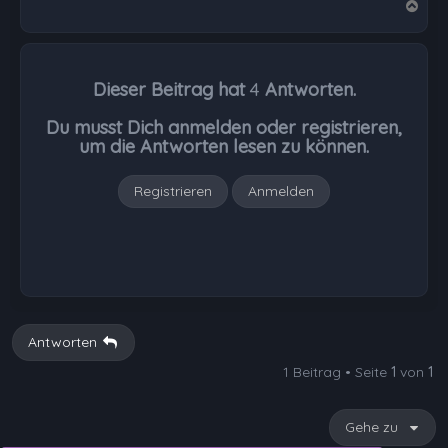
N
a
c
h
Dieser Beitrag hat
4
Antworten.
o
b
Du musst Dich anmelden oder registrieren,
e
um die Antworten lesen zu können.
n
Registrieren
Anmelden
Antworten
1 Beitrag • Seite
1
von
1
Gehe zu