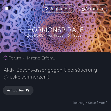
Registrieren
Anmelden
Forum
Mirena Erfahrungsberichte und Nebenwirkungen
Aktiv-Basenwasser gegen Übersäuerung
(Muskelschmerzen!)
Antworten
1 Beitrag • Seite
1
von
1