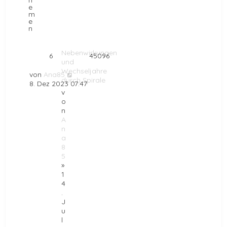
h
e
m
e
n
Nebenwirkungen
6
45096
und
Wechseljahre
von
Ana85
durch Spirale
8. Dez 2023 07:47
v
o
n
A
n
a
8
5
»
1
4
.
J
u
l