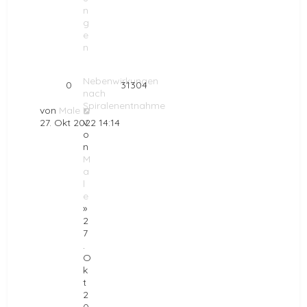
n
g
e
n
Nebenwirkungen
0
31304
nach
Spiralenentnahme
von
Male
v
27. Okt 2022 14:14
o
n
M
a
l
e
»
2
7
.
O
k
t
2