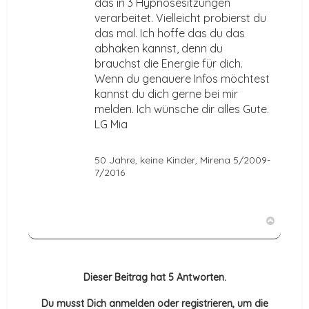
das in 3 Hypnosesitzungen
verarbeitet. Vielleicht probierst du
das mal. Ich hoffe das du das
abhaken kannst, denn du
brauchst die Energie für dich.
Wenn du genauere Infos möchtest
kannst du dich gerne bei mir
melden. Ich wünsche dir alles Gute.
LG Mia
50 Jahre, keine Kinder, Mirena 5/2009-
7/2016
N
a
c
h
Dieser Beitrag hat
5
Antworten.
o
b
Du musst Dich anmelden oder registrieren, um die