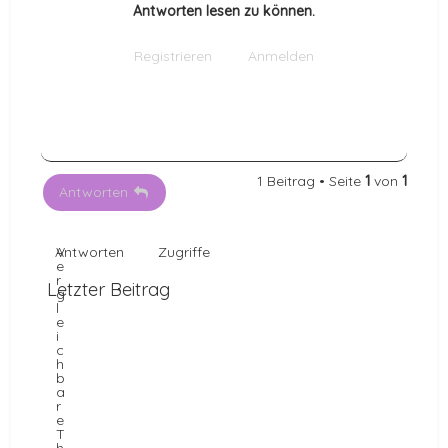
e
Antworten lesen zu können.
n
Registrieren
Anmelden
1 Beitrag • Seite
1
von
1
Antworten
Antworten
V
Zugriffe
e
r
Letzter Beitrag
g
l
e
i
c
h
b
a
r
e
T