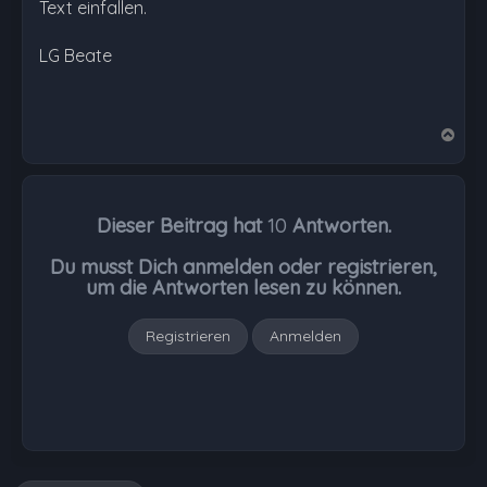
Text einfallen.
LG Beate
N
a
c
h
Dieser Beitrag hat
10
Antworten.
o
b
Du musst Dich anmelden oder registrieren,
e
um die Antworten lesen zu können.
n
Registrieren
Anmelden