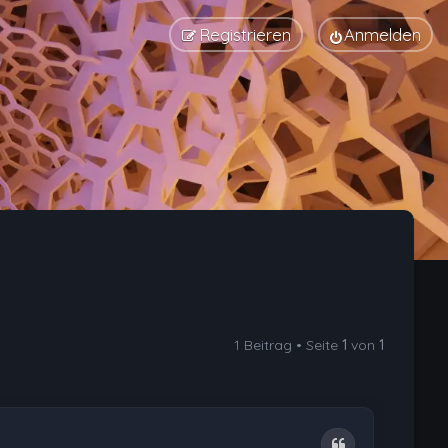
Registrieren
Anmelden
1 Beitrag • Seite
1
von
1
Zitat