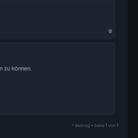
N
a
c
h
o
b
n zu können.
e
n
1 Beitrag • Seite
1
von
1