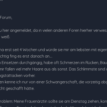
 Forum,
u hier angemeldet, da in vielen anderen Foren hierher verwies
 weiß.
ena erst seit 4 Wochen und würde sie mir am liebsten mit eig
chtig fing es erst danach an....
em Einsetzen durchgängig, habe oft Schmerzen im Rücken, Bauc
ir fallen viel mehr Haare aus als sonst. Das Schlimmste sind
ngstattacken vorher.
n kenne ich nur von einer Schwangerschaft, die vorzeitig ab
cht geschafft hätte.
oblem: Meine Frauenärztin sollte sie am Dienstag ziehen, kon