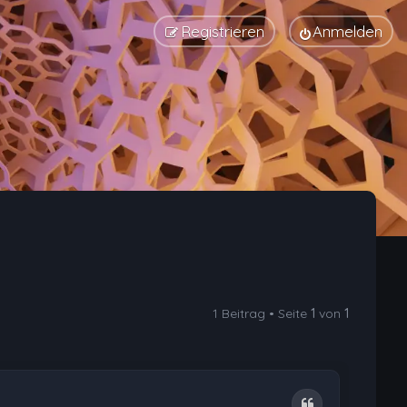
Registrieren
Anmelden
1 Beitrag • Seite
1
von
1
Zitat