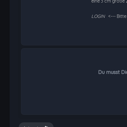
eine 3 cm große Z
LOGIN
<--- Bitt
Du musst Di