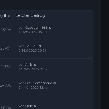
Letzter Beitrag
griffe
von
Gypsygirl1988
38106
1. Dez 2025 06:00
von
JayJay
25469
3. Mai 2025 20:21
von
Aniki
11336
12. Nov 2025 21:12
von
FrauCampanara
24980
21. Mär 2025 12:46
von
Male
31304