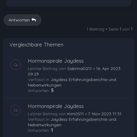
a
c
h
Antworten
o
1 Beitrag • Seite
1
von
1
b
e
Vergleichbare Themen
n
Hormonspirale Jaydess
Letzter Beitrag von
Sabrina0211
«
16. Apr 2023
09:29
Verfasst in
Jaydess Erfahrungsberichte und
Nebenwirkungen
Antworten:
5
Hormonspirale Jaydess
Letzter Beitrag von
Kim0511
«
7. Nov 2023 11:31
Verfasst in
Jaydess Erfahrungsberichte und
Nebenwirkungen
Antworten:
1