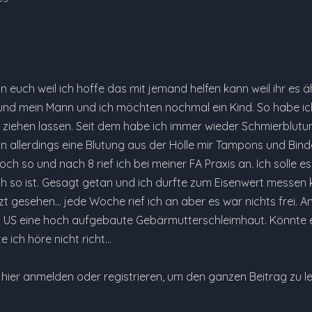
 euch weil ich hoffe das mit jemand helfen kann weil ihr es äh
 und mein Mann und ich möchten nochmal ein Kind. So habe ich
 ziehen lassen. Seit dem habe ich immer wieder Schmierblutu
n allerdings eine Blutung aus der Hölle mir Tampons und Binde
och so und nach 8 rief ich bei meiner FA Praxis an. Ich soll
 so ist. Gesagt getan und ich durfte zum Eisenwert messen 
t gesehen... jede Woche rief ich an aber es war nichts frei. A
 US eine hoch aufgebaute Gebärmutterschleimhaut. Könnte e
 ich höre nicht richt…
e hier anmelden oder registrieren, um den ganzen Beitrag zu l