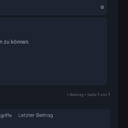
N
a
c
h
o
b
n zu können.
e
n
1 Beitrag • Seite
1
von
1
Letzter Beitrag
griffe