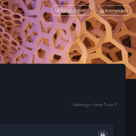
Registrieren
Anmelden
1 Beitrag • Seite
1
von
1
Zitat