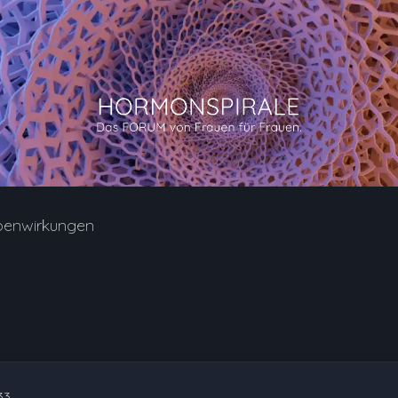
benwirkungen
33