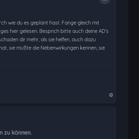
urch wie du es geplant hast. Fange gleich mit
ges hier gelesen. Besprich bitte auch deine AD‘s
chaden dir mehr, als sie helfen, auch dazu
n hat, sie müßte die Nebenwirkungen kennen, sie
N
a
c
h
o
b
n zu können.
e