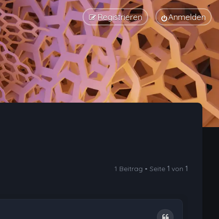
Registrieren
Anmelden
1 Beitrag • Seite
1
von
1
Zitat