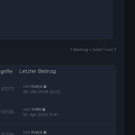
n
1 Beitrag • Seite
1
von
1
Letzter Beitrag
griffe
von
Katja
47073
28. Okt 2024 22:02
von
Yvi86
34706
10. Apr 2023 13:47
von
Katja
31238