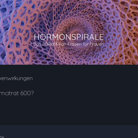
benwirkungen
mcitrat 600?
16