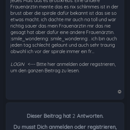
jedes Mals das es Brustkrebs. Eine andere
Frauenärztin meinte das es nix schlimmes ist in der
brust aber die spirale dafür bekannt ist das sie so
etwas macht. ich dachte mir auch na toll und war
richtig sauer das mein Frauenärztin mir das nie
gesagt hat aber dafür eine andere Frauenärztin.
:smile_wondering: :smile_wondering: . ich bin auch
jeden tag schlecht gelaunt und auch sehr traurig
obwohl ich vor der spirale immer ein fr…
LOGIN
<--- Bitte hier anmelden oder registrieren,
um den ganzen Beitrag zu lesen.
N
a
c
h
Dieser Beitrag hat
2
Antworten.
o
b
Du musst Dich anmelden oder registrieren,
e