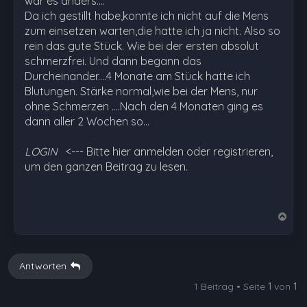
war es anders....
Da ich gestillt habe,konnte ich nicht auf die Mens
zum einsetzen warten,die hatte ich ja nicht. Also so
rein das gute Stück. Wie bei der ersten absolut
schmerzfrei. Und dann begann das
Durcheinander....4 Monate am Stück hatte ich
Blutungen. Stärke normal,wie bei der Mens, nur
ohne Schmerzen ....Nach den 4 Monaten ging es
dann aller 2 Wochen so…
LOGIN
<--- Bitte hier anmelden oder registrieren,
um den ganzen Beitrag zu lesen.
N
a
c
h
Antworten
o
1 Beitrag • Seite
1
von
1
b
e