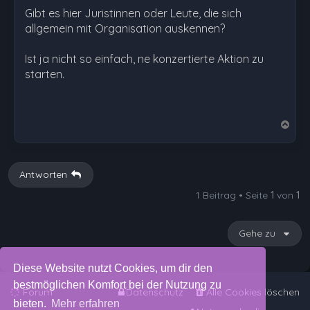
Gibt es hier Juristinnen oder Leute, die sich
allgemein mit Organisation auskennen?
Ist ja nicht so einfach, ne konzertierte Aktion zu
starten.
N
a
c
h
Antworten
o
1 Beitrag • Seite
1
von
1
b
e
n
Gehe zu
Diese Website nutzt Cookies, um dir den
bestmöglichen Komfort bei der Nutzung zu
Forum
Datenschutz
Alle Cookies löschen
bieten.
Mehr erfahren