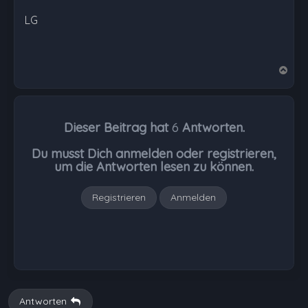
LG
N
a
c
h
Dieser Beitrag hat
6
Antworten.
o
b
Du musst Dich anmelden oder registrieren,
e
um die Antworten lesen zu können.
n
Registrieren
Anmelden
Antworten