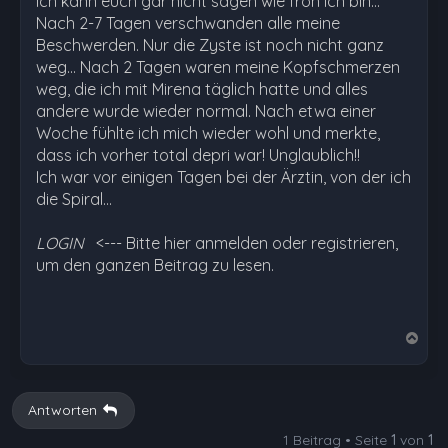
Ich kann euch gar nicht sagen wie froh ich bin...
Nach 2-7 Tagen verschwanden alle meine
Beschwerden. Nur die Zyste ist noch nicht ganz
weg... Nach 2 Tagen waren meine Kopfschmerzen
weg, die ich mit Mirena täglich hatte und alles
andere wurde wieder normal. Nach etwa einer
Woche fühlte ich mich wieder wohl und merkte,
dass ich vorher total depri war! Unglaublich!!
Ich war vor einigen Tagen bei der Ärztin, von der ich
die Spiral…
LOGIN
<--- Bitte hier anmelden oder registrieren,
um den ganzen Beitrag zu lesen.
N
a
c
h
Antworten
o
1 Beitrag • Seite
1
von
1
b