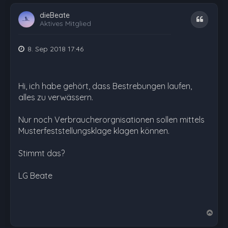
dieBeate
Zitat
Aktives Mitglied
8. Sep 2018 17:46
Hi, ich habe gehört, dass Bestrebungen laufen,
alles zu verwässern.
Nur noch Verbraucherorgnisationen sollen mittels
Musterfeststellungsklage klagen können.
Stimmt das?
LG Beate
N
a