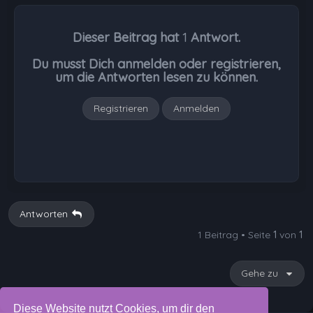
c
h
Dieser Beitrag hat
1
Antwort.
o
b
Du musst Dich anmelden oder registrieren,
e
um die Antworten lesen zu können.
n
Registrieren
Anmelden
Antworten
1 Beitrag • Seite
1
von
1
Gehe zu
Diese Website nutzt Cookies, um dir den