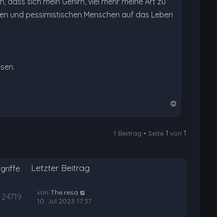
n, dass sich mein Gehirn, viel mehr meine Art zu
hen und pessimistischen Menschen auf das Leben
esen.
N
a
c
1 Beitrag • Seite
1
von
1
h
o
b
Letzter Beitrag
e
griffe
n
von
The.resa
24719
10. Jul 2023 17:37