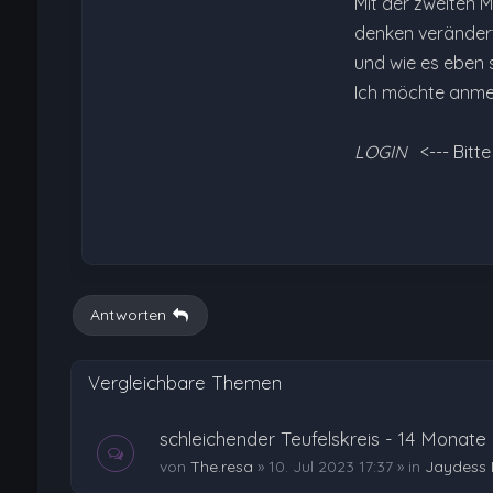
Mit der zweiten M
denken verändert
und wie es eben 
Ich möchte anmer
LOGIN
<--- Bitt
Antworten
Vergleichbare Themen
schleichender Teufelskreis - 14 Monate
von
The.resa
»
10. Jul 2023 17:37
» in
Jaydess 