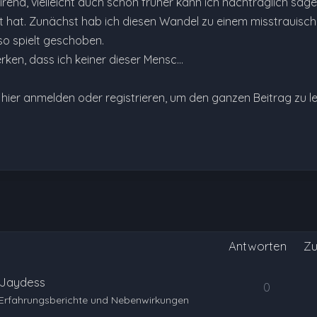
irena, vielleicht auch schon früher kann ich nachträglich sage
 hat. Zunächst hab ich diesen Wandel zu einem misstrauisc
so spielt geschoben.
ken, dass ich keiner dieser Mensc…
e hier anmelden oder registrieren, um den ganzen Beitrag zu l
Antworten
Zu
 Jaydess
0
Erfahrungsberichte und Nebenwirkungen