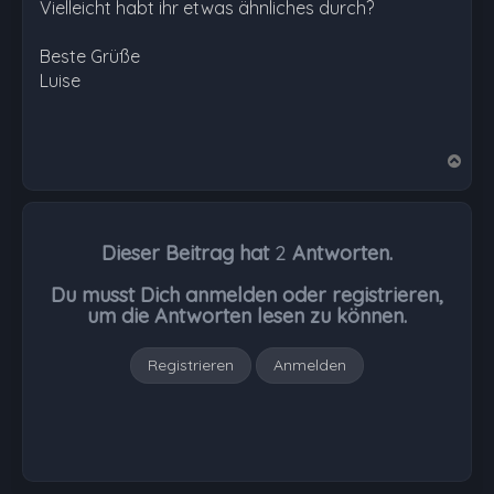
Vielleicht habt ihr etwas ähnliches durch?
Beste Grüße
Luise
N
a
c
h
Dieser Beitrag hat
2
Antworten.
o
b
Du musst Dich anmelden oder registrieren,
e
um die Antworten lesen zu können.
n
Registrieren
Anmelden