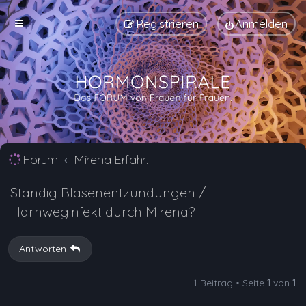
Registrieren
Anmelden
Forum
Mirena Erfahrungsberichte und Nebenwirkungen
Ständig Blasenentzündungen /
Harnweginfekt durch Mirena?
Antworten
1 Beitrag • Seite
1
von
1