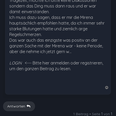
Tragezeit, möchte ich bitte keine Diskussionen
sondern das Ding muss dann raus und er war
damit einverstanden.
Ich muss dazu sagen, dass er mir die Mirena
hauptsächlich empfohlen hatte, da ich immer sehr
starke Blutungen hatte und ziemlich arge
Regelschmerzen.
Das war auch das einzigste was positiv an der
ganzen Sache mit der Mirena war - keine Periode,
aber die nehme ich jetzt gern w…
LOGIN
<--- Bitte hier anmelden oder registrieren,
um den ganzen Beitrag zu lesen.
N
a
c
h
Antworten
o
1 Beitrag • Seite
1
von
1
b