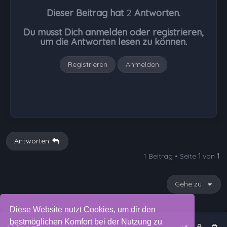
h
Dieser Beitrag hat
2
Antworten.
o
b
Du musst Dich anmelden oder registrieren,
e
um die Antworten lesen zu können.
n
Registrieren
Anmelden
Antworten
1 Beitrag • Seite
1
von
1
Gehe zu
Diese Website nutzt Cookies, um dir den
bestmöglichen Komfort bei der Nutzung zu