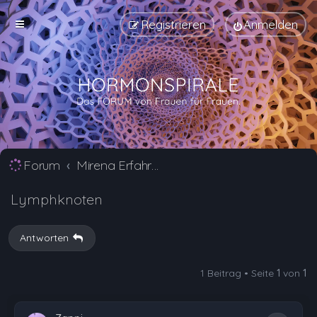
Registrieren
Anmelden
Forum
Mirena Erfahrungsberichte und Nebenwirkungen
Lymphknoten
Antworten
1 Beitrag • Seite
1
von
1