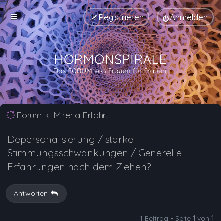
Registrieren
Anmelden
Forum
Mirena Erfahrungsberichte und Nebenwirkungen
Depersonalisierung / starke
Stimmungsschwankungen / Generelle
Erfahrungen nach dem Ziehen?
Antworten
1 Beitrag • Seite
1
von
1