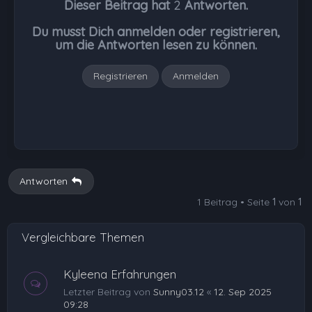
Dieser Beitrag hat
2
Antworten.
o
b
Du musst Dich anmelden oder registrieren,
e
um die Antworten lesen zu können.
n
Registrieren
Anmelden
Antworten
1 Beitrag • Seite
1
von
1
Vergleichbare Themen
Kyleena Erfahrungen
Letzter Beitrag von
Sunny03.12
«
12. Sep 2025
09:28