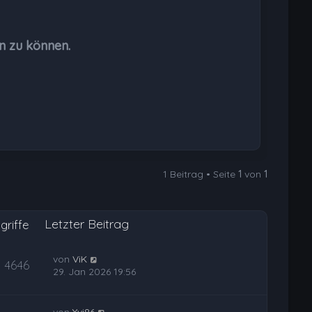
h
o
b
n zu können.
e
n
1 Beitrag • Seite
1
von
1
Letzter Beitrag
griffe
von
ViK
4646
29. Jan 2026 19:56