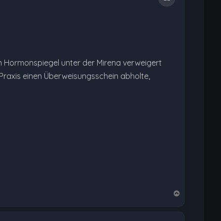
n Hormonspiegel unter der Mirena verweigert
r Praxis einen Überweisungsschein abholte,
N
a
c