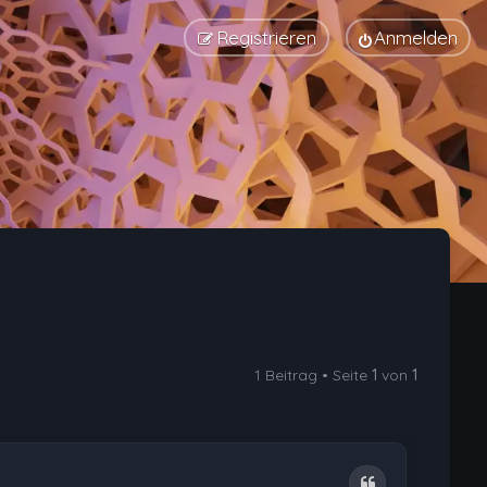
Registrieren
Anmelden
1 Beitrag • Seite
1
von
1
Zitat