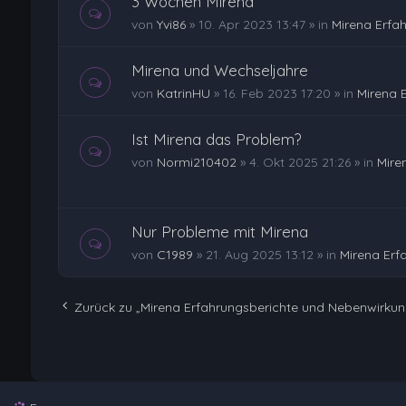
3 Wochen Mirena
von
Yvi86
»
10. Apr 2023 13:47
» in
Mirena Erfa
Mirena und Wechseljahre
von
KatrinHU
»
16. Feb 2023 17:20
» in
Mirena 
Ist Mirena das Problem?
von
Normi210402
»
4. Okt 2025 21:26
» in
Mire
Nur Probleme mit Mirena
von
C1989
»
21. Aug 2025 13:12
» in
Mirena Erf
Zurück zu „Mirena Erfahrungsberichte und Nebenwirku