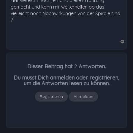
Hat vielleicht noch jemand diese Erfahrung
gemacht und kann mir weiterhelfen ob das
vielleicht noch Nachwirkungen von der Spirale sind
?
N
a
c
h
Dieser Beitrag hat
2
Antworten.
o
b
Du musst Dich anmelden oder registrieren,
e
um die Antworten lesen zu können.
n
Registrieren
Anmelden