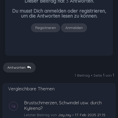
Dieser Beitrag hat
3
Antworten.
o
b
Du musst Dich anmelden oder registrieren,
e
um die Antworten lesen zu können.
n
Registrieren
Anmelden
Antworten
1 Beitrag • Seite
1
von
1
Vergleichbare Themen
Brustschmerzen, Schwindel usw. durch
Kyleena?
Letzter Beitrag von
JayJay
«
17. Feb 2025 21:15