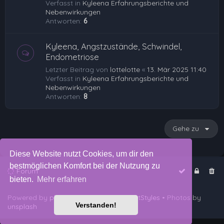
Verfasst in
Kyleena Erfahrungsberichte und
Nebenwirkungen
Antworten:
6
Kyleena, Angstzustände, Schwindel,
Endometriose
Letzter Beitrag von
lottelotte
«
13. Mär 2025 11:40
Verfasst in
Kyleena Erfahrungsberichte und
Nebenwirkungen
Antworten:
8
Gehe zu
Diese Website nutzt Cookies, um dir den
bestmöglichen Komfort bei der Nutzung zu
Forum
bieten.
Mehr erfahren
Powered by
phpBB
™
• Design by
PlanetStyles
• Photos by
Verstanden!
unsplash