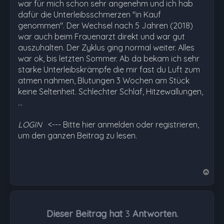
war für mich schon sehr angenehm und ich hab
dafür die Unterleibsschmerzen "in Kauf
genommen". Der Wechsel nach 5 Jahren (2018)
war auch beim Frauenarzt direkt und war gut
auszuhalten. Der Zyklus ging normal weiter. Alles
war ok, bis letzten Sommer. Ab da bekam ich sehr
starke Unterleibskrämpfe die mir fast du Luft zum
atmen nahmen, Blutungen 3 Wochen am Stück
keine Seltenheit. Schlechter Schlaf, Hitzewallungen,
…
LOGIN
<--- Bitte hier anmelden oder registrieren,
um den ganzen Beitrag zu lesen.
N
a
c
h
Dieser Beitrag hat
3
Antworten.
o