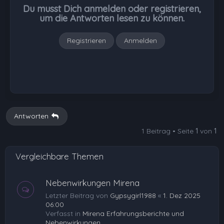
b
Du musst Dich anmelden oder registrieren,
e
um die Antworten lesen zu können.
n
Registrieren
Anmelden
Antworten
1 Beitrag • Seite
1
von
1
Vergleichbare Themen
Nebenwirkungen Mirena
Letzter Beitrag von
Gypsygirl1988
«
1. Dez 2025
06:00
Verfasst in
Mirena Erfahrungsberichte und
Nebenwirkungen