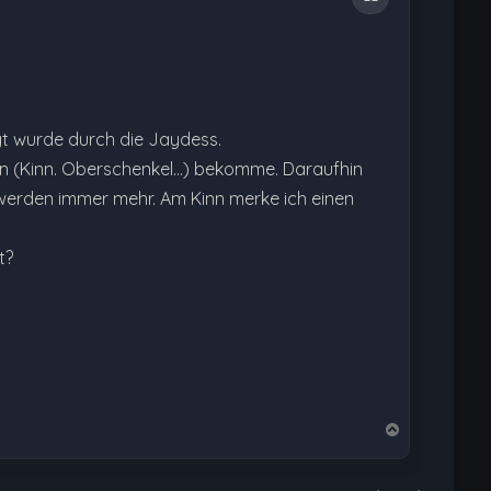
t wurde durch die Jaydess.
len (Kinn. Oberschenkel…) bekomme. Daraufhin
e werden immer mehr. Am Kinn merke ich einen
t?
N
a
c