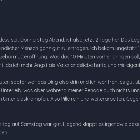
ess seit Donnerstag Abend, ist also jetzt 2 Tage her. Das Le
ndlicher Mensch ganz gut zu ertragen. Ich bekam ungefähr 10 M
ebärmutteröffnung. Was das 10 Minuten vorher bringen soll, f
 da ich mehr Angst als Vaterlandsliebe hatte und mir eigentli
nuten später war das Ding also drin und ich war froh, es gut 
m Unterleib, was aber während meiner Periode auch nichts unn
 Unterleibskrämpfen. Also Pille rein und weiterarbeiten. Geg
eitag auf Samstag war gut. Liegend klappt es irgendwie be
 Den …