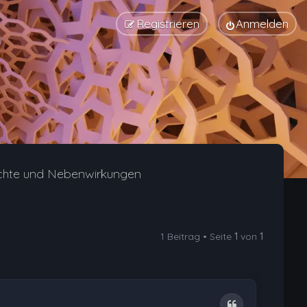
Registrieren
Anmelden
chte und Nebenwirkungen
1 Beitrag • Seite
1
von
1
Zitat