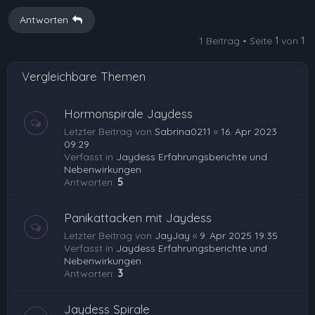
h
Antworten
o
1 Beitrag • Seite
1
von
1
b
e
Vergleichbare Themen
n
Hormonspirale Jaydess
Letzter Beitrag von
Sabrina0211
«
16. Apr 2023
09:29
Verfasst in
Jaydess Erfahrungsberichte und
Nebenwirkungen
Antworten:
5
Panikattacken mit Jaydess
Letzter Beitrag von
JayJay
«
9. Apr 2025 19:35
Verfasst in
Jaydess Erfahrungsberichte und
Nebenwirkungen
Antworten:
3
Jaydess Spirale