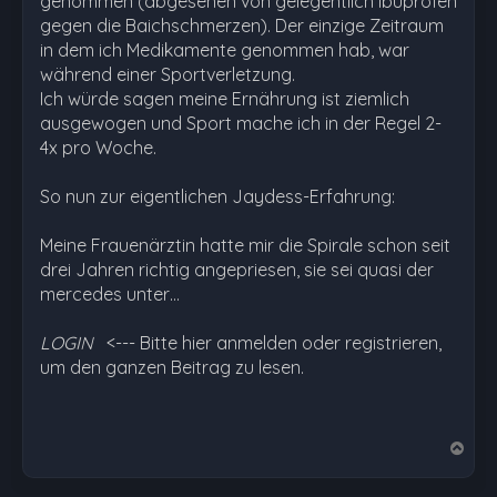
genommen (abgesehen von gelegentlich Ibuprofen
gegen die Baichschmerzen). Der einzige Zeitraum
in dem ich Medikamente genommen hab, war
während einer Sportverletzung.
Ich würde sagen meine Ernährung ist ziemlich
ausgewogen und Sport mache ich in der Regel 2-
4x pro Woche.
So nun zur eigentlichen Jaydess-Erfahrung:
Meine Frauenärztin hatte mir die Spirale schon seit
drei Jahren richtig angepriesen, sie sei quasi der
mercedes unter…
LOGIN
<--- Bitte hier anmelden oder registrieren,
um den ganzen Beitrag zu lesen.
N
a
c