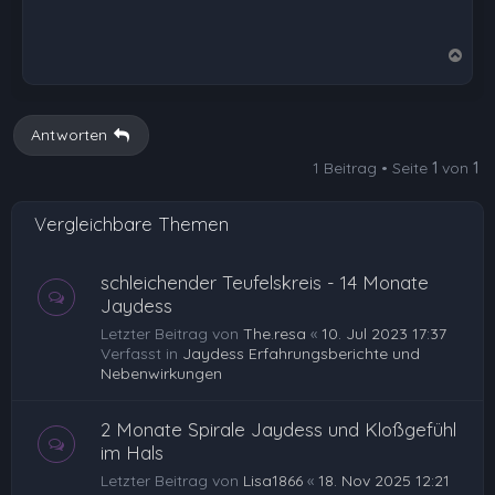
N
a
c
h
Antworten
o
1 Beitrag • Seite
1
von
1
b
e
Vergleichbare Themen
n
schleichender Teufelskreis - 14 Monate
Jaydess
Letzter Beitrag von
The.resa
«
10. Jul 2023 17:37
Verfasst in
Jaydess Erfahrungsberichte und
Nebenwirkungen
2 Monate Spirale Jaydess und Kloßgefühl
im Hals
Letzter Beitrag von
Lisa1866
«
18. Nov 2025 12:21