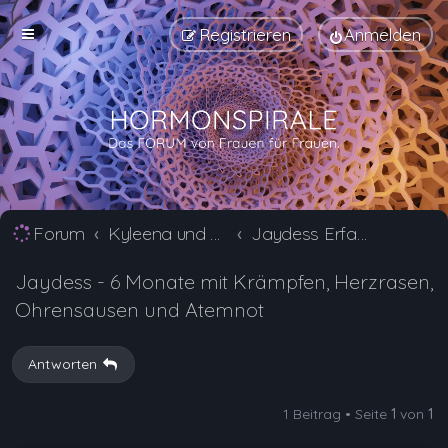
Registrieren
Anmelden
Forum
Kyleena und Jaydess Erfahrungsberichte und Nebenwirkungen
Jaydess Erfahrungsberichte und Nebenwirkungen
Jaydess - 6 Monate mit Krämpfen, Herzrasen,
Ohrensausen und Atemnot
Antworten
1 Beitrag • Seite
1
von
1