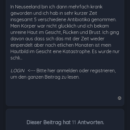
In Neuseeland bin ich dann mehrfach krank
geworden und ich hab in sehr kurzer Zeit
insgesamt 5 verschiedene Antibiotika genommen.
Mein Körper war nicht glücklich und ich bekam
unreine Haut im Gesicht, Rücken und Brust. Ich ging
davon aus dass sich das mit der Zeit wieder
einpendelt aber nach etlichen Monaten ist mein
Hautbild im Gesicht eine Katastrophe. Es wurde nur
schli…
LOGIN
<--- Bitte hier anmelden oder registrieren,
um den ganzen Beitrag zu lesen.
N
a
c
h
Dieser Beitrag hat
11
Antworten.
o
b