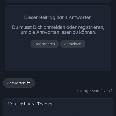
a
c
h
Dieser Beitrag hat
4
Antworten.
o
b
Du musst Dich anmelden oder registrieren,
e
um die Antworten lesen zu können.
n
Registrieren
Anmelden
Antworten
1 Beitrag • Seite
1
von
1
Vergleichbare Themen