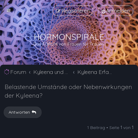
Registrieren
Anmelden
Forum
Kyleena und Jaydess Erfahrungsberichte und Nebenwirkungen
Kyleena Erfahrungsberichte und Nebenwirkungen
Belastende Umstände oder Nebenwirkungen
der Kyleena?
Antworten
1 Beitrag • Seite
1
von
1