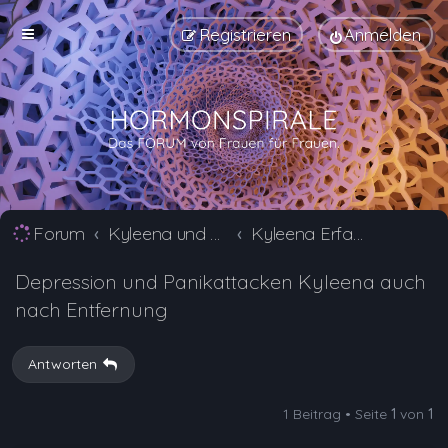
Registrieren
Anmelden
Forum
Kyleena und Jaydess Erfahrungsberichte und Nebenwirkungen
Kyleena Erfahrungsberichte und Nebenwirkungen
Depression und Panikattacken Kyleena auch
nach Entfernung
Antworten
1 Beitrag • Seite
1
von
1