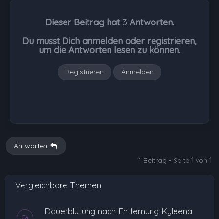
c
h
Dieser Beitrag hat
3
Antworten.
o
b
Du musst Dich anmelden oder registrieren,
e
um die Antworten lesen zu können.
n
Registrieren
Anmelden
Antworten
1 Beitrag • Seite
1
von
1
Vergleichbare Themen
Dauerblutung nach Entfernung Kyleena