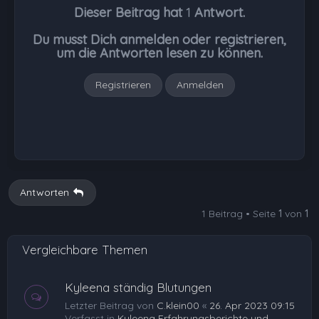
Dieser Beitrag hat
1
Antwort.
o
b
Du musst Dich anmelden oder registrieren,
e
um die Antworten lesen zu können.
n
Registrieren
Anmelden
Antworten
1 Beitrag • Seite
1
von
1
Vergleichbare Themen
Kyleena ständig Blutungen
Letzter Beitrag von
C.klein00
«
26. Apr 2023 09:15
Verfasst in
Kyleena Erfahrungsberichte und