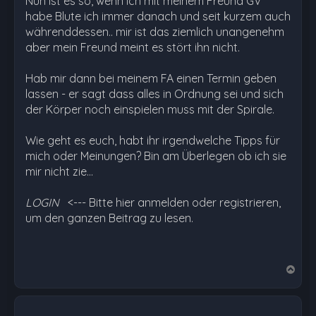
Nun ist es so, wenn ich mit meinem Freund GV
habe Blute ich immer danach und seit kurzem auch
währenddessen.. mir ist das ziemlich unangenehm
aber mein Freund meint es stört ihn nicht.
Hab mir dann bei meinem FA einen Termin geben
lassen - er sagt dass alles in Ordnung sei und sich
der Körper noch einspielen muss mit der Spirale.
Wie geht es euch, habt ihr irgendwelche Tipps für
mich oder Meinungen? Bin am Überlegen ob ich sie
mir nicht zie…
LOGIN
<--- Bitte hier anmelden oder registrieren,
um den ganzen Beitrag zu lesen.
N
a
c
h