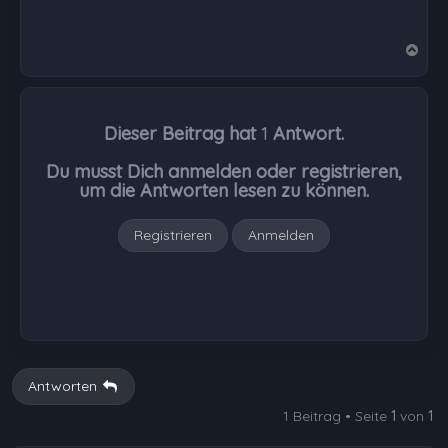
N
a
c
h
Dieser Beitrag hat
1
Antwort.
o
b
Du musst Dich anmelden oder registrieren,
e
um die Antworten lesen zu können.
n
Registrieren
Anmelden
Antworten
1 Beitrag • Seite
1
von
1