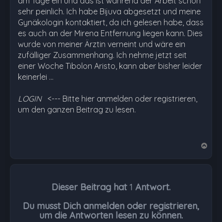
am Tage ein und das ist während der Arbeit schon
sehr peinlich. Ich habe Bijuva abgesetzt und meine
Gynäkologin kontaktiert, da ich gelesen habe, dass
es auch an der Mirena Entfernung liegen kann. Dies
wurde von meiner Ärztin verneint und wäre ein
zufälliger Zusammenhang. Ich nehme jetzt seit
einer Woche Tibolon Aristo, kann aber bisher leider
keinerlei …
LOGIN
<--- Bitte hier anmelden oder registrieren,
um den ganzen Beitrag zu lesen.
N
a
c
h
Dieser Beitrag hat
1
Antwort.
o
b
Du musst Dich anmelden oder registrieren,
e
um die Antworten lesen zu können.
n