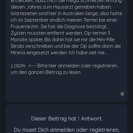
entwickelt, dass mich die mega Schmerzen Anfang
diesen Jahres zum Hausarzt getrieben haben.
Wartezeiten sind hier in Australien lange, also hatte
ich im September endlich meinen Termin bei einer
Frauenärztin. Sie hat die Diagnose bestätigt,
Zysten müssten entfernt werden, Op-termin 3
Monate später. Bis dahin hat sie mir die Mini-Pille
Slinda verschrieben und bei der Op solllte dann die
Mirena eingesetzt werden. Ich habe seit me…
LOGIN
<--- Bitte hier anmelden oder registrieren,
um den ganzen Beitrag zu lesen.
N
a
c
h
Dieser Beitrag hat
1
Antwort.
o
b
Du musst Dich anmelden oder registrieren,
e