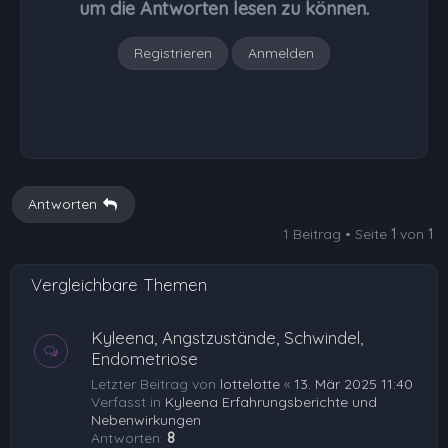
um die Antworten lesen zu können.
n
Registrieren
Anmelden
Antworten
1 Beitrag • Seite
1
von
1
Vergleichbare Themen
Kyleena, Angstzustände, Schwindel,
Endometriose
Letzter Beitrag von
lottelotte
«
13. Mär 2025 11:40
Verfasst in
Kyleena Erfahrungsberichte und
Nebenwirkungen
Antworten:
8