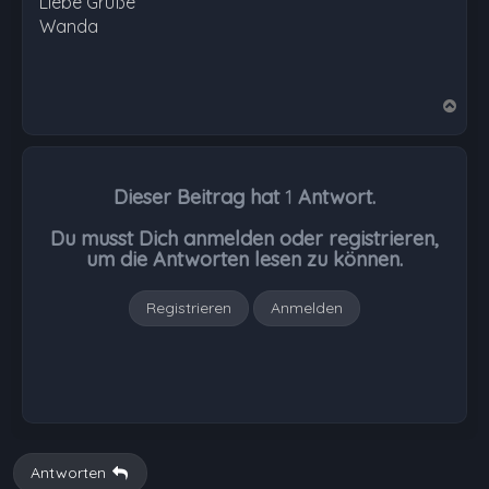
Liebe Grüße
Wanda
N
a
c
h
Dieser Beitrag hat
1
Antwort.
o
b
Du musst Dich anmelden oder registrieren,
e
um die Antworten lesen zu können.
n
Registrieren
Anmelden
Antworten