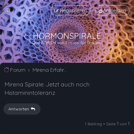
Registrieren
Anmelden
Forum
Mirena Erfahrungsberichte und Nebenwirkungen
Mirena Spirale: Jetzt auch noch
Histaminintoleranz
Antworten
1 Beitrag • Seite
1
von
1