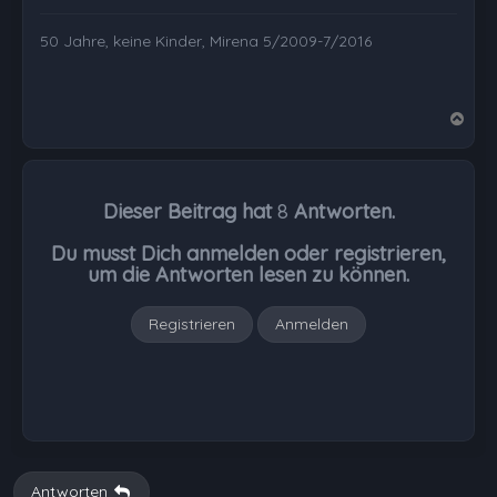
50 Jahre, keine Kinder, Mirena 5/2009-7/2016
N
a
c
h
Dieser Beitrag hat
8
Antworten.
o
b
Du musst Dich anmelden oder registrieren,
e
um die Antworten lesen zu können.
n
Registrieren
Anmelden
Antworten