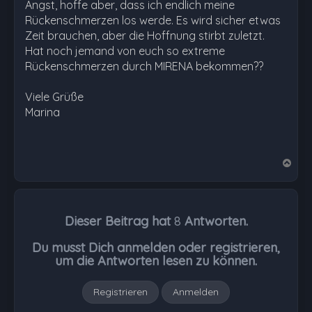
Angst, hoffe aber, dass ich endlich meine
Rückenschmerzen los werde. Es wird sicher etwas
Zeit brauchen, aber die Hoffnung stirbt zuletzt.
Hat noch jemand von euch so extreme
Rückenschmerzen durch MIRENA bekommen??
Viele Grüße
Marina
N
a
c
h
Dieser Beitrag hat
8
Antworten.
o
b
Du musst Dich anmelden oder registrieren,
e
um die Antworten lesen zu können.
n
Registrieren
Anmelden