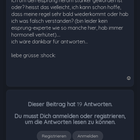
ich um den eisprung herum stärker geworden ist
oder? heisst das vielleicht, ich kann schon hoffe,
dass meine regel sehr bald wiederkommt oder hab
ich was falsch verstanden? (bin leider kein
eisprung-experte wie so manche hier, hab immer
hormonell verhütet)....
ich wäre dankbar für antworten...
liebe grüsse :shock:
N
a
c
h
Dieser Beitrag hat
19
Antworten.
o
b
Du musst Dich anmelden oder registrieren,
e
um die Antworten lesen zu können.
n
Registrieren
Anmelden