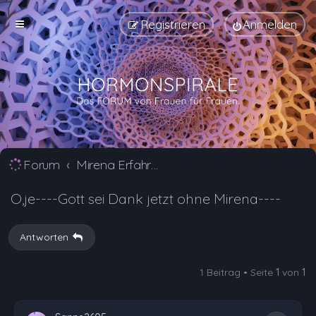
Registrieren
Anmelden
Forum
Mirena Erfahrungsberichte und Nebenwirkungen
O,je----Gott sei Dank jetzt ohne Mirena----
Antworten
1 Beitrag • Seite
1
von
1