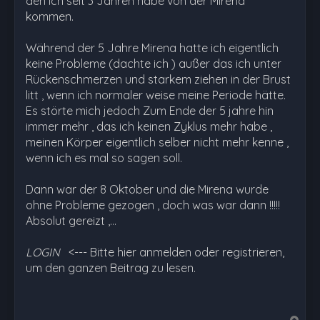
den ich seit 3 Jahren habe von der Mirena
kommen.
Während der 5 Jahre Mirena hatte ich eigentlich
keine Probleme (dachte ich ) außer das ich unter
Rückenschmerzen und starkem ziehen in der Brust
litt , wenn ich normaler weise meine Periode hätte.
Es störte mich jedoch Zum Ende der 5 jahre hin
immer mehr , das ich keinen Zyklus mehr habe ,
meinen Körper eigentlich selber nicht mehr kenne ,
wenn ich es mal so sagen soll.
Dann war der 8 Oktober und die Mirena wurde
ohne Probleme gezogen , doch was war dann !!!!!
Absolut gereizt ,…
LOGIN
<--- Bitte hier anmelden oder registrieren,
um den ganzen Beitrag zu lesen.
N