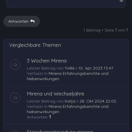
a
c
h
Antworten
o
1 Beitrag • Seite
1
von
1
b
e
Vergleichbare Themen
n
3 Wochen Mirena
Letzter Beitrag von
Yvi86
«
10. Apr 2023 13:47
Verfasst in
Mirena Erfahrungsberichte und
Nebenwirkungen
Mirena und Wechseljahre
Letzter Beitrag von
Katja
«
28. Okt 2024 22:02
Verfasst in
Mirena Erfahrungsberichte und
Nebenwirkungen
Antworten:
1
Steissbeinentzündung mirena