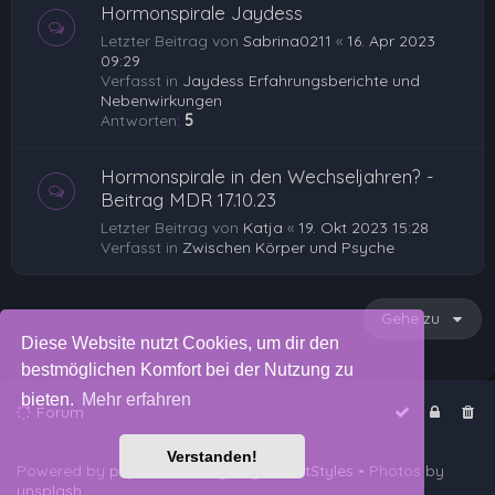
Hormonspirale Jaydess
Letzter Beitrag von
Sabrina0211
«
16. Apr 2023
09:29
Verfasst in
Jaydess Erfahrungsberichte und
Nebenwirkungen
Antworten:
5
Hormonspirale in den Wechseljahren? -
Beitrag MDR 17.10.23
Letzter Beitrag von
Katja
«
19. Okt 2023 15:28
Verfasst in
Zwischen Körper und Psyche
Gehe zu
Diese Website nutzt Cookies, um dir den
bestmöglichen Komfort bei der Nutzung zu
bieten.
Mehr erfahren
Forum
Verstanden!
Powered by
phpBB
™
• Design by
PlanetStyles
• Photos by
unsplash