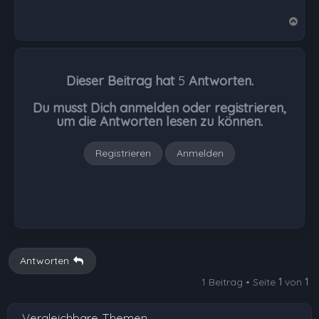
N
a
c
h
Dieser Beitrag hat
5
Antworten.
o
b
Du musst Dich anmelden oder registrieren,
e
um die Antworten lesen zu können.
n
Registrieren
Anmelden
Antworten
1 Beitrag • Seite
1
von
1
Vergleichbare Themen