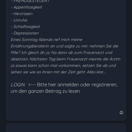
- FREMDGESTEUERT
- Appetitlosigkeit
- Herzrasen
- Unruhe
- Schlaflosigkeit
- Depressionen
Eines Sonntag Abends rief mich meine
Ernährungsberaterin an und sagte zu mir: nehmen Sie die
Pille? Ich gleich äh ja. Na dann ab zum Frauenarzt und
absetzen. Nächsten Tag beim Frauenarzt meinte die Ärztin
ja sowas kann schon mal vorkommen, setzen Sie ab und
…
sehen sie wie es ihnen mit der Zeit geht. Alles klar
LOGIN
<--- Bitte hier anmelden oder registrieren,
um den ganzen Beitrag zu lesen.
N
a
c
h