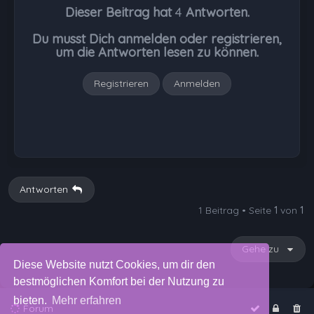
Dieser Beitrag hat
4
Antworten.
o
b
Du musst Dich anmelden oder registrieren,
e
um die Antworten lesen zu können.
n
Registrieren
Anmelden
Antworten
1 Beitrag • Seite
1
von
1
Gehe zu
Diese Website nutzt Cookies, um dir den
bestmöglichen Komfort bei der Nutzung zu
bieten.
Mehr erfahren
Forum