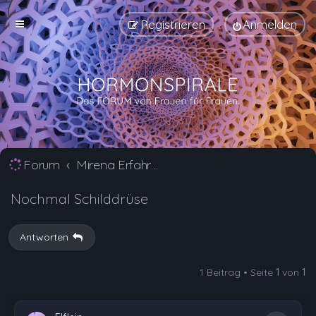
Registrieren
Anmelden
Forum
Mirena Erfahrungsberichte und Nebenwirkungen
Nochmal Schilddrüse
Antworten
1 Beitrag • Seite
1
von
1