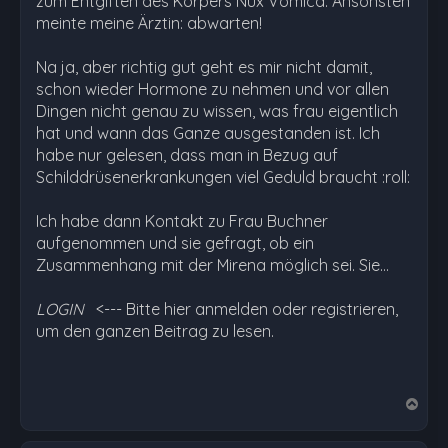
zum Entgiften des Körpers Nux Vomica. Ansonsten
meinte meine Ärztin: abwarten!
Na ja, aber richtig gut geht es mir nicht damit,
schon wieder Hormone zu nehmen und vor allen
Dingen nicht genau zu wissen, was frau eigentlich
hat und wann das Ganze ausgestanden ist. Ich
habe nur gelesen, dass man in Bezug auf
Schilddrüsenerkrankungen viel Geduld braucht :roll:
Ich habe dann Kontakt zu Frau Buchner
aufgenommen und sie gefragt, ob ein
Zusammenhang mit der Mirena möglich sei. Sie…
LOGIN
<--- Bitte hier anmelden oder registrieren,
um den ganzen Beitrag zu lesen.
N
a
c