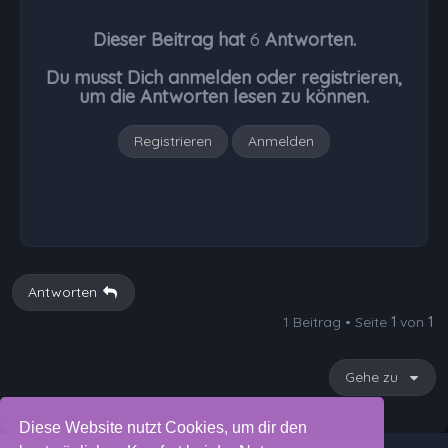
h
Dieser Beitrag hat
6
Antworten.
o
b
Du musst Dich anmelden oder registrieren,
e
um die Antworten lesen zu können.
n
Registrieren
Anmelden
Antworten
1 Beitrag • Seite
1
von
1
Gehe zu
Diese Website nutzt Cookies, um dir den