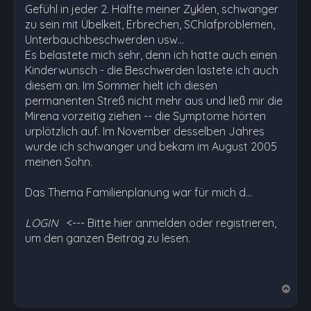
Gefühl in jeder 2. Hälfte meiner Zyklen, schwanger
zu sein mit Übelkeit, Erbrechen, SChlafproblemen,
Unterbauchbeschwerden usw...
Es belastete mich sehr, denn ich hatte auch einen
Kinderwunsch - die Beschwerden lastete ich auch
diesem an. Im Sommer hielt ich diesen
permanenten Streß nicht mehr aus und ließ mir die
Mirena vorzeitig ziehen -- die Symptome hörten
urplötzlich auf. Im November desselben Jahres
wurde ich schwanger und bekam im August 2005
meinen Sohn.
Das Thema Familienplanung war für mich d…
LOGIN
<--- Bitte hier anmelden oder registrieren,
um den ganzen Beitrag zu lesen.
N
a