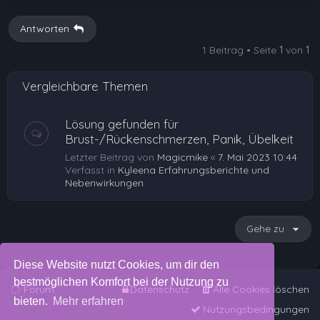
c
h
Antworten
o
1 Beitrag • Seite
1
von
1
b
e
Vergleichbare Themen
n
Lösung gefunden für
Brust-/Rückenschmerzen, Panik, Übelkeit
Letzter Beitrag von
Magicmike
«
7. Mai 2023 10:44
Verfasst in
Kyleena Erfahrungsberichte und
Nebenwirkungen
Gehe zu
Diese Website nutzt Cookies, um dir den
bestmöglichen Komfort bei der Nutzung zu
Forum
Datenschutz
Alle Cookies löschen
bieten.
Mehr erfahren
Nutzungsbedingungen