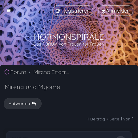
Registrieren
Anmelden
Forum
Mirena Erfahrungsberichte und Nebenwirkungen
Mirena und Myome
Antworten
1 Beitrag • Seite
1
von
1