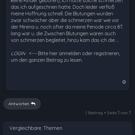
keine Kinder geboren), ich hatte solche schmerzen
das ich aufgeschrien hatte. Doch leider verfloß
meine Hoffnung schnell. Die Blutungen wurden
zwar schwächer aber die schmerzen war wie vor
der Mirena u. noch öfter da meine Periode circa 8T.
lang war u. die Zwischen Blutungen waren auch
von schmerzen begleitet, hinzu kam das ich die …
LOGIN
<--- Bitte hier anmelden oder registrieren,
um den ganzen Beitrag zu lesen.
N
a
c
h
Antworten
o
1 Beitrag • Seite
1
von
1
b
e
Vergleichbare Themen
n