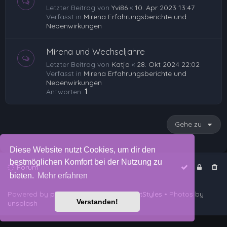
Letzter Beitrag von
Yvi86
«
10. Apr 2023 13:47
Verfasst in
Mirena Erfahrungsberichte und
Nebenwirkungen
Mirena und Wechseljahre
Letzter Beitrag von
Katja
«
28. Okt 2024 22:02
Verfasst in
Mirena Erfahrungsberichte und
Nebenwirkungen
Antworten:
1
Gehe zu
Diese Website nutzt Cookies, um dir den
bestmöglichen Komfort bei der Nutzung zu
Forum
bieten.
Mehr erfahren
Powered by
phpBB
™
• Design by
PlanetStyles
• Photos by
Verstanden!
unsplash