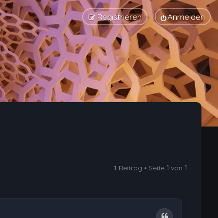
Registrieren
Anmelden
1 Beitrag • Seite
1
von
1
Zitat