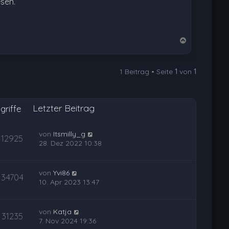
esen.
N
a
c
1 Beitrag • Seite
1
von
1
h
o
b
Letzter Beitrag
e
griffe
n
von
Itsmilly_g
12925
28. Dez 2022 10:38
von
Yvi86
34704
10. Apr 2023 13:47
von
Katja
31235
7. Nov 2024 19:36