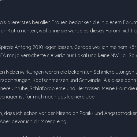
als allererstes bei allen Frauen bedanken die in diesem Foru
an Katja richten, weil ohne sie würde es dieses Forum nicht 
 Spirale Anfang 2010 legen lassen. Gerade weil ich meinem K
A mir ja versicherte sie wirkt nur Lokal und keine NW. :lol: So 
en Nebenwirkungen waren die bekannten Schmierblutungen und
spannungen, Kopfschmerzen und Schwindel. Als diese dann
nere Unruhe, Schlafprobleme und Herzrasen. Meine Haut die mi
enager ist für mich noch das kleinere Übel.
, dass ich schon vor der Mirena an Panik- und Angstattacken
Aber bevor ich dir Mirena eing…